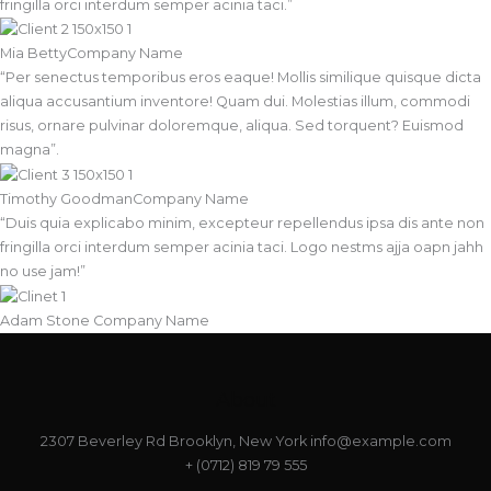
fringilla orci interdum semper acinia taci.”
Mia Betty
Company Name
“Per senectus temporibus eros eaque! Mollis similique quisque dicta
aliqua accusantium inventore! Quam dui. Molestias illum, commodi
risus, ornare pulvinar doloremque, aliqua. Sed torquent? Euismod
magna”.
Timothy Goodman
Company Name
“Duis quia explicabo minim, excepteur repellendus ipsa dis ante non
fringilla orci interdum semper acinia taci. Logo nestms ajja oapn jahh
no use jam!”
Adam Stone
Company Name
About
2307 Beverley Rd Brooklyn, New York info@example.com
+ (0712) 819 79 555