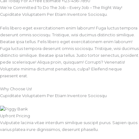
Call Today For A Free Estimate +123-456-7890
We’re Committed To Do The Job – Every Job – The Right Way!
Cupiditate Voluptatem Per Etiam Inventore Sociosqu.
Felis libero eget exercitationem enim laborum! Fuga luctus tempora
deserunt omnis sociosqu. Tristique, wisi ducimus distinctio similique.
Beatae ipsa tellus. Felis libero eget exercitationem enim laborum!
Fuga luctus tempora deserunt omnis sociosqu. Tristique, wisi ducimus
distinctio similique. Beatae ipsa tellus. Justo tortor senectus, proident
pede scelerisque! Aliqua proin, quisquam! Corrupti? Venenatis!
Voluptate minima dictumst penatibus, culpa? Eleifend neque
praesent erat.
Why Choose Us!​
Cupiditate Voluptatem Per Etiam Inventore Sociosqu
Upfront Pricing
Vulputate lacinia vitae interdum similique suscipit purus. Sapien quos
varius platea irure dignissimos, deserunt phasellu.